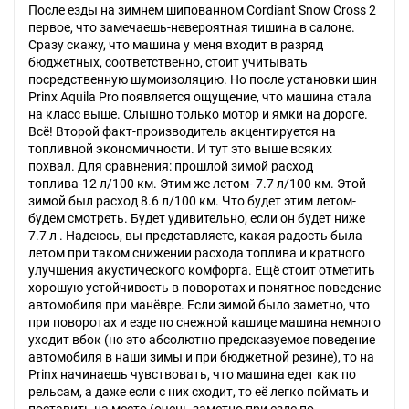
После езды на зимнем шипованном Cordiant Snow Cross 2
первое, что замечаешь-невероятная тишина в салоне.
Сразу скажу, что машина у меня входит в разряд
бюджетных, соответственно, стоит учитывать
посредственную шумоизоляцию. Но после установки шин
Prinx Aquila Pro появляется ощущение, что машина стала
на класс выше. Слышно только мотор и ямки на дороге.
Всё! Второй факт-производитель акцентируется на
топливной экономичности. И тут это выше всяких
похвал. Для сравнения: прошлой зимой расход
топлива-12 л/100 км. Этим же летом- 7.7 л/100 км. Этой
зимой был расход 8.6 л/100 км. Что будет этим летом-
будем смотреть. Будет удивительно, если он будет ниже
7.7 л . Надеюсь, вы представляете, какая радость была
летом при таком снижении расхода топлива и кратного
улучшения акустического комфорта. Ещё стоит отметить
хорошую устойчивость в поворотах и понятное поведение
автомобиля при манёвре. Если зимой было заметно, что
при поворотах и езде по снежной кашице машина немного
уходит вбок (но это абсолютно предсказуемое поведение
автомобиля в наши зимы и при бюджетной резине), то на
Prinx начинаешь чувствовать, что машина едет как по
рельсам, а даже если с них сходит, то её легко поймать и